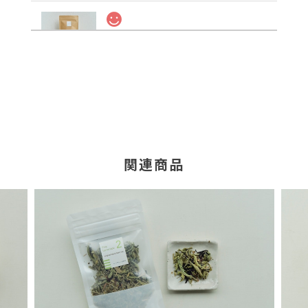
12 Before & After Eating 大袋（オンライン限定）
2025/01/28
リピです。ちょっと食べすぎちゃったかなという時にい
ただくと、スッキリします😌✨
リピートありがとうございます！ スッキ
リ味で消化を助けてくれるハーブをブレ
ンドしているので、食べ過ぎた時にぴっ
関連商品
たりだと思います。
9 White Beauty 大袋（オンライン限定）
2025/01/28
美味しいので、大袋でお願いしました。美しいお茶の
色、酸味と甘味の味わいが大好きです◎