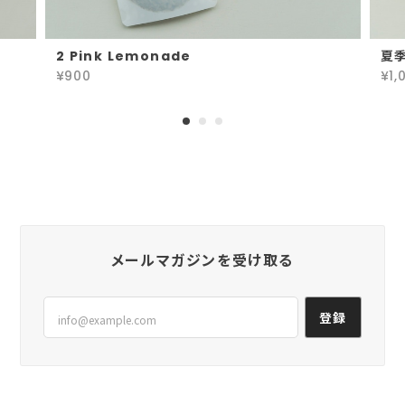
ありがとうございます！ 強い酸味が苦手
な方も多いので、酸味をハーブの甘味で
2 Pink Lemonade
夏季
和らげています。 気に入っていただけて
¥900
¥1,
嬉しいです。
10 Balance & Beauty 大袋（オンライン限定）
2024/10/03
以前購入して美味しかったので、またお願いしまし
た。 香り、色、甘酸っぱい味に癒されます😊✨
メールマガジンを受け取る
気に入ってリピートしていただき、とても
登録
嬉しいです！ ありがとうございます。