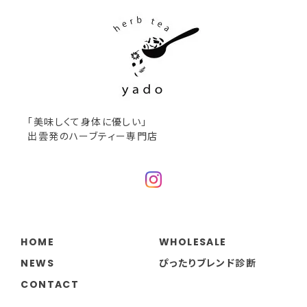
12 Before & After Eating(大袋)
2024/09/29
胃がスッキリする大好きなお茶です😊❣️
いつもありがとうございます！ 食べ過ぎ
た時や食欲のない時にぴったりのブレン
ドです。
「美味しくて身体に優しい」
出雲発のハーブティー専門店
6 Relax
2024/09/04
ハーブコーディアル「レモンジンジャー」
HOME
WHOLESALE
2024/09/04
NEWS
ぴったりブレンド診断
プレゼント包装までしてくさり、ありがとうございま
CONTACT
す。