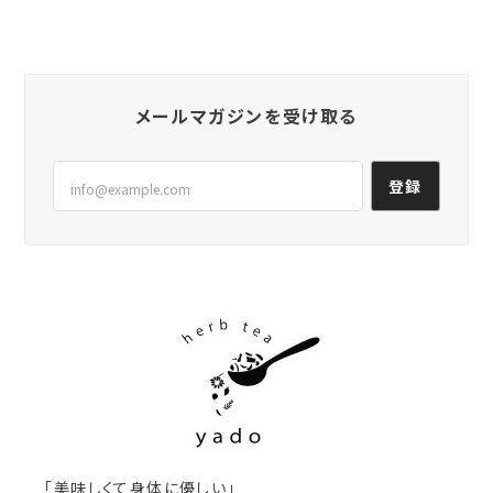
2024/10/03
以前購入して美味しかったので、またお願いしまし
た。 香り、色、甘酸っぱい味に癒されます😊✨
メールマガジンを受け取る
気に入ってリピートしていただき、とても
嬉しいです！ ありがとうございます。
登録
12 Before & After Eating(大袋)
2024/09/29
胃がスッキリする大好きなお茶です😊❣️
いつもありがとうございます！ 食べ過ぎ
た時や食欲のない時にぴったりのブレン
ドです。
「美味しくて身体に優しい」