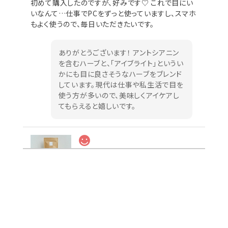
初めて購入したのですが、好みです♡ これで目にい
いなんて…仕事でPCをずっと使っていますし、スマホ
もよく使うので、毎日いただきたいです。
ありがとうございます！ アントシアニン
を含むハーブと、「アイブライト」というい
かにも目に良さそうなハーブをブレンド
しています。現代は仕事や私生活で目を
使う方が多いので、美味しくアイケアし
てもらえると嬉しいです。
12 Before & After Eating 大袋（オンライン限定）
2025/01/28
リピです。ちょっと食べすぎちゃったかなという時にい
ただくと、スッキリします😌✨
リピートありがとうございます！ スッキ