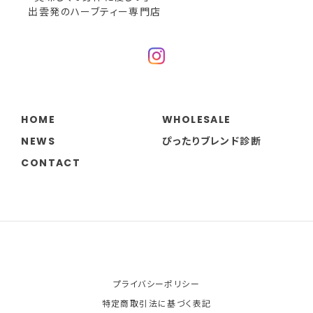
出雲発のハーブティー専門店
6 Relax
2024/09/04
ハーブコーディアル「レモンジンジャー」
2024/09/04
HOME
WHOLESALE
NEWS
ぴったりブレンド診断
プレゼント包装までしてくさり、ありがとうございま
す。
CONTACT
大切なギフトにお選びいただきとても嬉
しいです。 ありがとうございます！
ハーブコーディアル「ローズヒップ＆ハイビスカス」
プライバシーポリシー
2024/05/08
特定商取引法に基づく表記