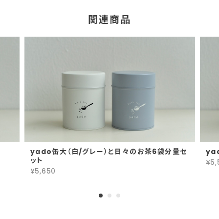
リ味で消化を助けてくれるハーブをブレ
ンドしているので、食べ過ぎた時にぴっ
関連商品
たりだと思います。
9 White Beauty 大袋（オンライン限定）
2025/01/28
美味しいので、大袋でお願いしました。美しいお茶の
色、酸味と甘味の味わいが大好きです◎
ありがとうございます！ 強い酸味が苦手
な方も多いので、酸味をハーブの甘味で
yado缶大（白/グレー）と日々のお茶6袋分量セ
ya
和らげています。 気に入っていただけて
ット
¥5,
嬉しいです。
¥5,650
10 Balance & Beauty 大袋（オンライン限定）