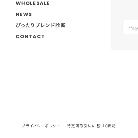
WHOLESALE
NEWS
大切なギフトにお選びいた
ぴったりブレンド診断
CONTACT
ハイビスカス」
は母の日用に注文しました。 yadoさんのコーディアルが特に大好きでど
に贈りましたがみんな美味しいと言ってくれます。 自分用にもまた購入し
ディアルを気に入っていただき、とても嬉しいです！ これからも美味しさを
プライバシーポリシー
特定商取引法に基づく表記