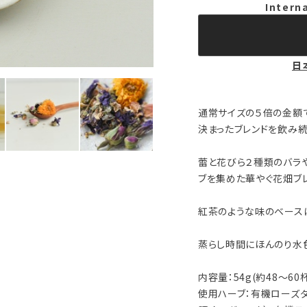
Intern
日
通常サイズの５倍の金額
決まったブレンドを飲み続
蕾と花びら２種類のバラ
ブを集めた華やぐ花畑ブレ
紅茶のような味のベース
蒸らし時間にほんのり水
内容量：54g(約48〜60
使用ハーブ：有機ローズダ