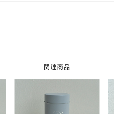
ン限定）
の色、酸味と甘味の味わいが大好きです◎
ございます！ 強い酸味が苦手な方も多いので、酸味をハーブの甘味で和ら
関連商品
オンライン限定）
。 香り、色、甘酸っぱい味に癒されます😊✨
気に入ってリピートしていた