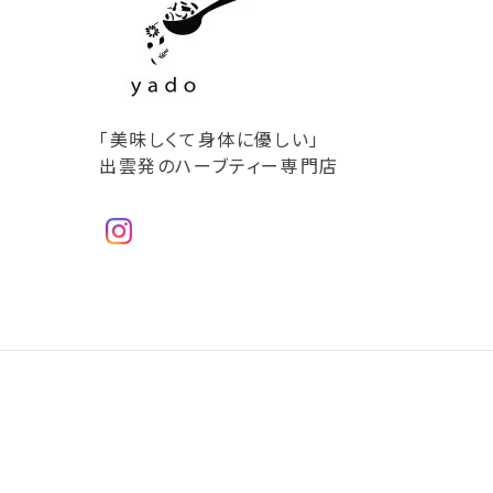
「美味しくて身体に優しい」
出雲発のハーブティー専門店
ハーブコーディアル「ローズヒップ＆
2024/05/08
夏にぴったりのローズヒップ＆ハイビスカス。 今回
購入しています。 家族や親戚や友だち、いろんな人
当店のコー
ギフトボックス
Happy Mother’s Day!
2024/05/08