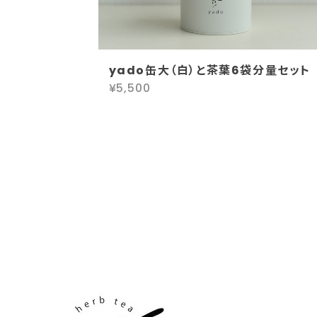
12 Before & After Eating(大袋)
2024/09/29
yado缶大（白）と茶葉6袋分量セット
胃がスッキリする大好きなお茶です😊❣️
¥5,500
6 Relax
2024/09/04
ハーブコーディアル「レモンジンジャ
2024/09/04
プレゼント包装までしてくさり、ありがとうございま