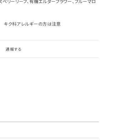
ズベリーリーフ、有機エルダーフラワー、ブルーマロ
G キク科アレルギーの方は注意
通報する