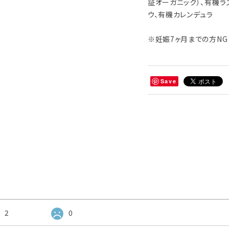
証オーガニック）、有機ラ
ウ、有機カレンデュラ
※妊娠7ヶ月までの方N
Save
2
0