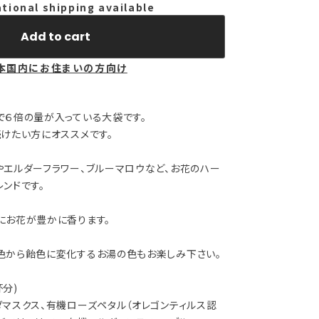
ational shipping available
Add to cart
本国内にお住まいの方向け
で６倍の量が入っている大袋です。
けたい方にオススメです。
やエルダーフラワー、ブルーマロウなど、お花のハー
ンドです。
にお花が豊かに香ります。
色から飴色に変化するお湯の色もお楽しみ下さい。
杯分)
マスクス、有機ローズペタル（オレゴンティルス認