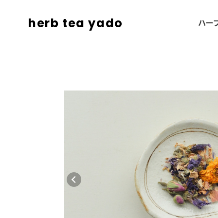
herb tea yado
ハー